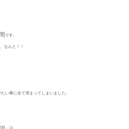
間
です。
と、なんと！！
がたい事に全て埋まってしまいました。
屋部」は