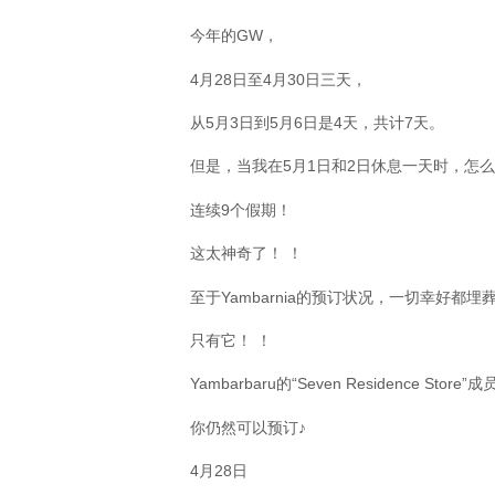
今年的GW，
4月28日至4月30日三天，
从5月3日到5月6日是4天，共计7天。
但是，当我在5月1日和2日休息一天时，怎么
连续9个假期！
这太神奇了！ ！
至于Yambarnia的预订状况，一切幸好都埋
只有它！ ！
Yambarbaru的“Seven Residence Store”成
你仍然可以预订♪
4月28日