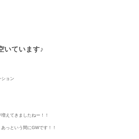
空いています♪
ンション
が増えてきましたねー！！
、あっという間にGWです！！