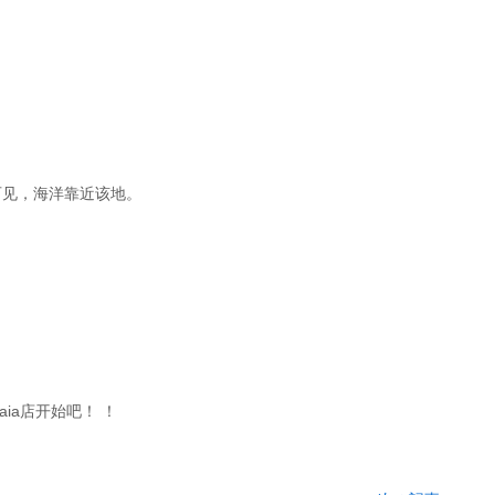
室可见，海洋靠近该地。
riaia店开始吧！ ！